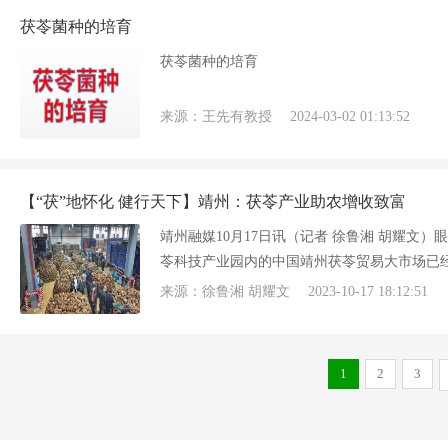
茯苓菌种的培育
茯苓菌种的培育
来源：王先有教授
2024-03-02 01:13:52
【“茯”地怀化 健行天下】靖州：茯苓产业助农增收致富
靖州融媒10月17日讯（记者 徐鲁湘 胡耀文
苓科技产业园内的中国靖州茯苓贸易大市场已
就装载着收获的茯苓，来到茯苓贸易大市场，
来源：徐鲁湘 胡耀文
2023-10-17 18:12:51
分钟，
1
2
3