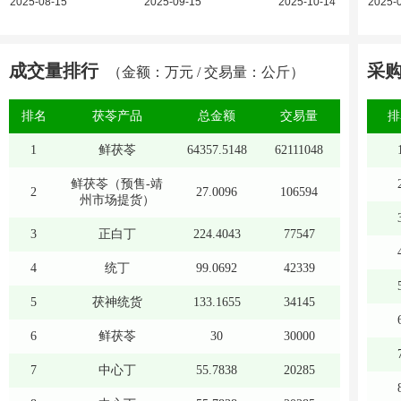
成交量排行
采
（金额：万元 / 交易量：公斤）
排名
茯苓产品
总金额
交易量
排
1
鲜茯苓
64357.5148
62111048
鲜茯苓（预售-靖
2
27.0096
106594
州市场提货）
3
正白丁
224.4043
77547
4
统丁
99.0692
42339
5
茯神统货
133.1655
34145
6
鲜茯苓
30
30000
7
中心丁
55.7838
20285