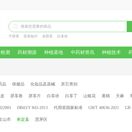

干茯苓
茯苓刨片
赤茯苓
白苓块
材检测
药材溯源
种植基地
中药材资讯
种植技术
药品
保健品
化妆品及器械
其它类别
苓皮
茯苓卷
茯苓片
白苓块
白苓丁
山银花
黄精
天麻
022001
DB43/T 843-2013
代用茶国家标准
GB/T 40636-2021
GB 
文山市
牟定县
思茅区