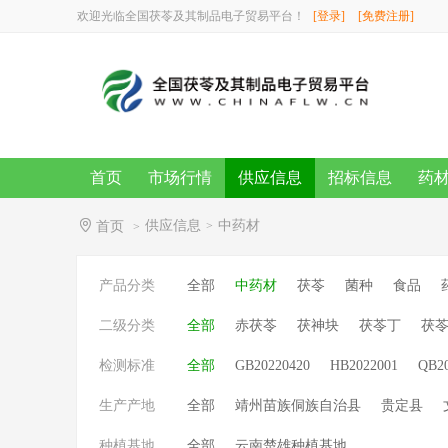
欢迎光临全国茯苓及其制品电子贸易平台！
[登录]
[免费注册]
首页
市场行情
供应信息
招标信息
药
供应信息
中药材
首页
>
>
产品分类
全部
中药材
茯苓
菌种
食品
二级分类
全部
赤茯苓
茯神块
茯苓丁
茯
检测标准
全部
GB20220420
HB2022001
QB2
生产产地
全部
靖州苗族侗族自治县
贵定县
种植基地
全部
云南楚雄种植基地