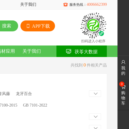
关于我们

4006662399
服务热线：
搜索
APP下载
扫码进入小程序
药材应用
关于我们
茯苓大数据

0
共找到
件相关产品
我
的
0

购
青风藤
龙牙百合

物
车
7100-2015
GB 7101-2022

