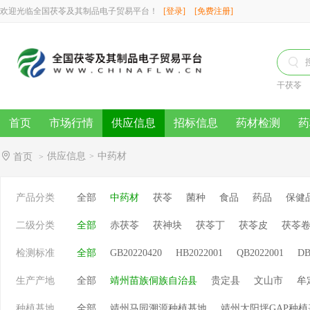
欢迎光临全国茯苓及其制品电子贸易平台！
[登录]
[免费注册]

干茯苓
首页
市场行情
供应信息
招标信息
药材检测
药
供应信息
中药材
首页
>
>
产品分类
全部
中药材
茯苓
菌种
食品
药品
保健
二级分类
全部
赤茯苓
茯神块
茯苓丁
茯苓皮
茯苓
检测标准
全部
GB20220420
HB2022001
QB2022001
DB
生产产地
全部
靖州苗族侗族自治县
贵定县
文山市
牟
种植基地
全部
靖州马园溯源种植基地
靖州太阳坪GAP种植