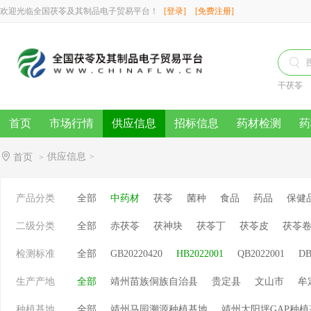
欢迎光临全国茯苓及其制品电子贸易平台！
[登录]
[免费注册]

干茯苓
首页
市场行情
供应信息
招标信息
药材检测
药
供应信息
首页
>
>
产品分类
全部
中药材
茯苓
菌种
食品
药品
保健
二级分类
全部
赤茯苓
茯神块
茯苓丁
茯苓皮
茯苓
检测标准
全部
GB20220420
HB2022001
QB2022001
DB
生产产地
全部
靖州苗族侗族自治县
贵定县
文山市
牟
种植基地
全部
靖州马园溯源种植基地
靖州太阳坪GAP种植