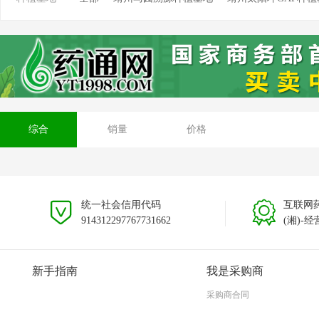
靖州坳上溯源茯苓种植基地
靖州排牙山溯源种植基
安徽大别山种植基地
贵州黎平种植基地
云南文山
综合
销量
价格
统一社会信用代码
互联网
914312297767731662
(湘)-经
新手指南
我是采购商
采购商合同