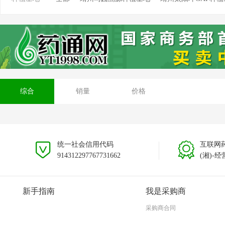
靖州坳上溯源茯苓种植基地
靖州排牙山溯源种植基
安徽大别山种植基地
贵州黎平种植基地
云南文山
综合
销量
价格
统一社会信用代码
互联网
914312297767731662
(湘)-经
新手指南
我是采购商
采购商合同