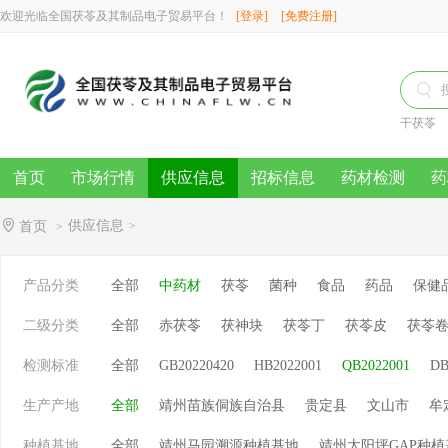
欢迎光临全国茯苓及其制品电子贸易平台！
[登录]
[免费注册]

干茯苓
首页
市场行情
供应信息
招标信息
药材检测
药
供应信息
首页
>
>
产品分类
全部
中药材
茯苓
菌种
食品
药品
保健
二级分类
全部
赤茯苓
茯神块
茯苓丁
茯苓皮
茯苓
检测标准
全部
GB20220420
HB2022001
QB2022001
DB
生产产地
全部
靖州苗族侗族自治县
贵定县
文山市
牟
种植基地
全部
靖州马园溯源种植基地
靖州太阳坪GAP种植