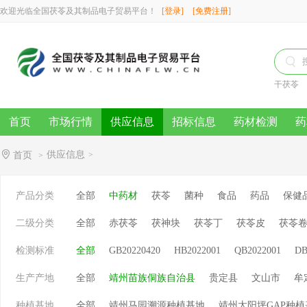
欢迎光临全国茯苓及其制品电子贸易平台！
[登录]
[免费注册]

干茯苓
首页
市场行情
供应信息
招标信息
药材检测
药
供应信息
首页
>
>
产品分类
全部
中药材
茯苓
菌种
食品
药品
保健
二级分类
全部
赤茯苓
茯神块
茯苓丁
茯苓皮
茯苓
检测标准
全部
GB20220420
HB2022001
QB2022001
DB
生产产地
全部
靖州苗族侗族自治县
贵定县
文山市
牟
种植基地
全部
靖州马园溯源种植基地
靖州太阳坪GAP种植