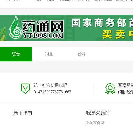
靖州坳上溯源茯苓种植基地
靖州排牙山溯源种植基
安徽大别山种植基地
贵州黎平种植基地
云南文山
综合
销量
价格
统一社会信用代码
互联网
914312297767731662
(湘)-经
新手指南
我是采购商
采购商合同