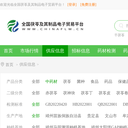
欢迎光临全国茯苓及其制品电子贸易平台！
[登录]
[免费注册]

干茯苓
首页
市场行情
供应信息
招标信息
药材检测
药
供应信息
首页
>
>
产品分类
全部
中药材
茯苓
菌种
食品
药品
保健
二级分类
全部
赤茯苓
茯神块
茯苓丁
茯苓皮
茯苓
检测标准
全部
GB20220420
HB2022001
QB2022001
DB
生产产地
全部
靖州苗族侗族自治县
贵定县
文山市
牟
种植基地
全部
靖州马园溯源种植基地
靖州太阳坪GAP种植