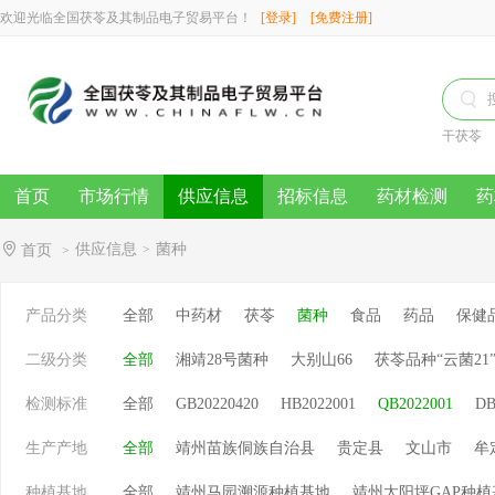
欢迎光临全国茯苓及其制品电子贸易平台！
[登录]
[免费注册]

干茯苓
首页
市场行情
供应信息
招标信息
药材检测
药
供应信息
菌种
首页
>
>
产品分类
全部
中药材
茯苓
菌种
食品
药品
保健
二级分类
全部
湘靖28号菌种
大别山66
茯苓品种“云菌21
检测标准
全部
GB20220420
HB2022001
QB2022001
DB
生产产地
全部
靖州苗族侗族自治县
贵定县
文山市
牟
种植基地
全部
靖州马园溯源种植基地
靖州太阳坪GAP种植