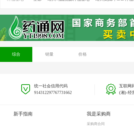
靖州坳上溯源茯苓种植基地
靖州排牙山溯源种植基
安徽大别山种植基地
贵州黎平种植基地
云南文山
综合
销量
价格
统一社会信用代码
互联网
914312297767731662
(湘)-经
新手指南
我是采购商
采购商合同