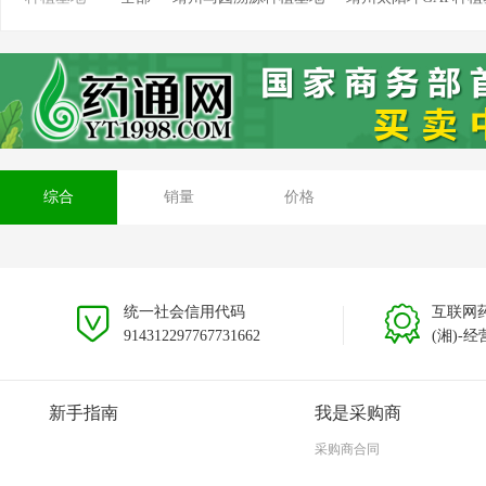
靖州坳上溯源茯苓种植基地
靖州排牙山溯源种植基
安徽大别山种植基地
贵州黎平种植基地
云南文山
综合
销量
价格
统一社会信用代码
互联网
914312297767731662
(湘)-经
新手指南
我是采购商
采购商合同