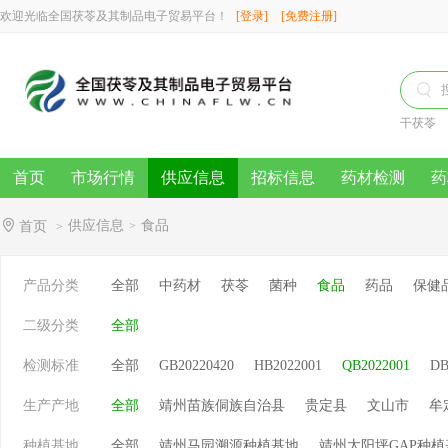
欢迎光临全国茯苓及其制品电子贸易平台！
[登录]
[免费注册]

干茯苓
首页
市场行情
供应信息
招标信息
药材检测
药
供应信息
食品
首页
>
>
产品分类
全部
中药材
茯苓
菌种
食品
药品
保健
二级分类
全部
检测标准
全部
GB20220420
HB2022001
QB2022001
DB
生产产地
全部
靖州苗族侗族自治县
贵定县
文山市
牟
种植基地
全部
靖州马园溯源种植基地
靖州太阳坪GAP种植