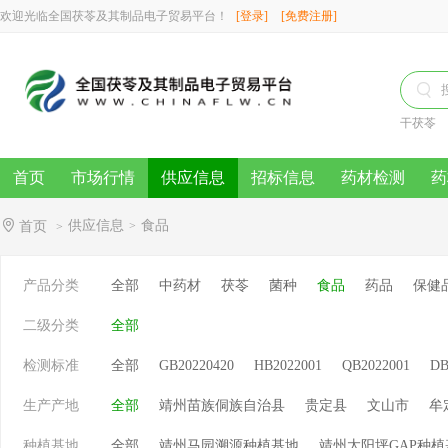
欢迎光临全国茯苓及其制品电子贸易平台！
[登录]
[免费注册]

干茯苓
首页
市场行情
供应信息
招标信息
药材检测
药
供应信息
食品
首页
>
>
产品分类
全部
中药材
茯苓
菌种
食品
药品
保健
二级分类
全部
检测标准
全部
GB20220420
HB2022001
QB2022001
DB
生产产地
全部
靖州苗族侗族自治县
贵定县
文山市
牟
种植基地
全部
靖州马园溯源种植基地
靖州太阳坪GAP种植