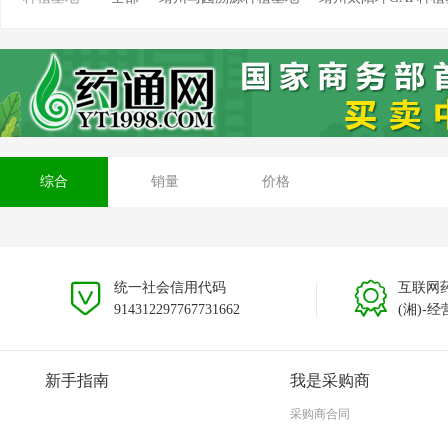
靖州坳上溯源茯苓种植基地
靖州排牙山溯源种植基
安徽大别山种植基地
贵州黎平种植基地
云南文山
综合
销量
价格
统一社会信用代码
互联网
914312297767731662
(湘)-经
新手指南
我是采购商
采购商合同