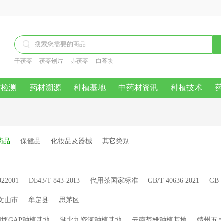

干茯苓
茯苓刨片
赤茯苓
白苓块
材检测
药材溯源
种植基地
中药材资讯
种植技术
药品
保健品
化妆品及器械
其它类别
022001
DB43/T 843-2013
代用茶国家标准
GB/T 40636-2021
GB 
文山市
牟定县
思茅区
坪GAP种植基地
湖北九资河种植基地
云南楚雄种植基地
靖州五