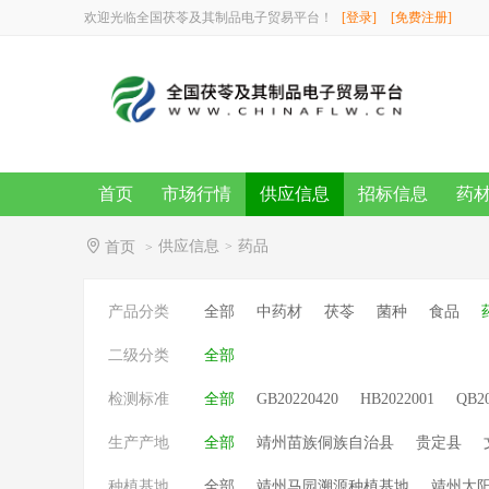
欢迎光临全国茯苓及其制品电子贸易平台！
[登录]
[免费注册]
首页
市场行情
供应信息
招标信息
药
供应信息
药品
首页
>
>
产品分类
全部
中药材
茯苓
菌种
食品
二级分类
全部
检测标准
全部
GB20220420
HB2022001
QB2
生产产地
全部
靖州苗族侗族自治县
贵定县
种植基地
全部
靖州马园溯源种植基地
靖州太阳