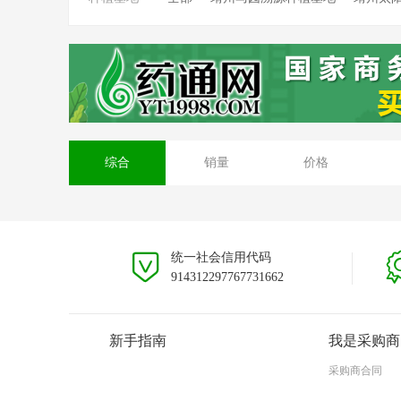
靖州坳上溯源茯苓种植基地
靖州排牙山
安徽大别山种植基地
贵州黎平种植基地
综合
销量
价格
统一社会信用代码
914312297767731662
新手指南
我是采购商
采购商合同