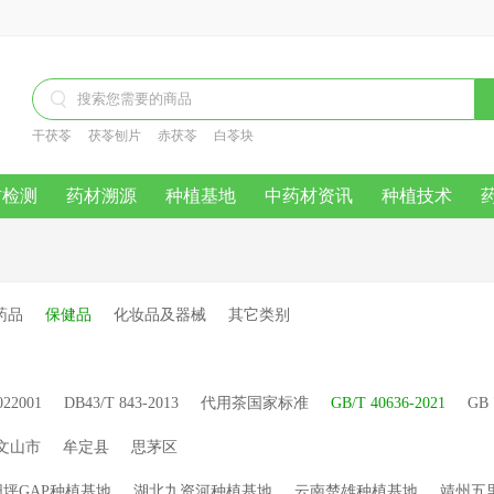

干茯苓
茯苓刨片
赤茯苓
白苓块
材检测
药材溯源
种植基地
中药材资讯
种植技术
药品
保健品
化妆品及器械
其它类别
022001
DB43/T 843-2013
代用茶国家标准
GB/T 40636-2021
GB 
文山市
牟定县
思茅区
坪GAP种植基地
湖北九资河种植基地
云南楚雄种植基地
靖州五