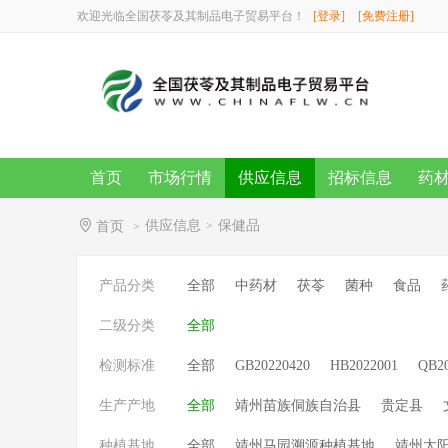
欢迎光临全国茯苓及其制品电子贸易平台！
[登录]
[免费注册]
首页
市场行情
供应信息
招标信息
药
供应信息
保健品
首页
>
>
产品分类
全部
中药材
茯苓
菌种
食品
二级分类
全部
检测标准
全部
GB20220420
HB2022001
QB2
生产产地
全部
靖州苗族侗族自治县
贵定县
种植基地
全部
靖州马园溯源种植基地
靖州太阳