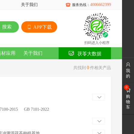
关于我们

4006662399
服务热线：
搜索
APP下载
扫码进入小程序
药材应用
关于我们
茯苓大数据

0
共找到
件相关产品
我
的
0

购

物
车
7100-2015
GB 7101-2022

里冲溯源茯苓种植基地
