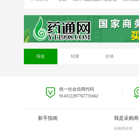
靖州坳上溯源茯苓种植基地
靖州排牙山
安徽大别山种植基地
贵州黎平种植基地
综合
销量
价格
统一社会信用代码
914312297767731662
新手指南
我是采购商
采购商合同