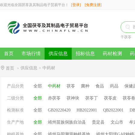
欢迎光临全国茯苓及其制品电子贸易平台！
[登录]
[免费注册]

干茯苓
首页
市场行情
供应信息
招标信息
药材检测
药
供应信息
中药材
首页
>
>
产品分类
全部
中药材
茯苓
菌种
食品
药品
保健
二级分类
全部
赤茯苓
茯神块
茯苓丁
茯苓皮
茯苓
检测标准
全部
GB20220420
HB2022001
QB2022001
DB
生产产地
全部
靖州苗族侗族自治县
贵定县
文山市
牟
种植基地
全部
靖州马园溯源种植基地
靖州太阳坪GAP种植