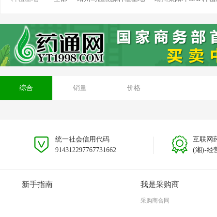
靖州坳上溯源茯苓种植基地
靖州排牙山溯源种植基
安徽大别山种植基地
贵州黎平种植基地
云南文山
综合
销量
价格
统一社会信用代码
互联网
914312297767731662
(湘)-经
新手指南
我是采购商
采购商合同