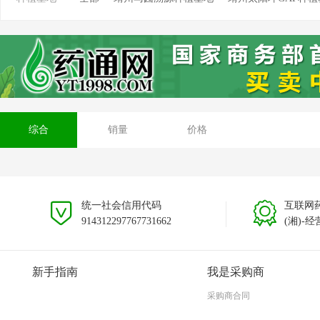
靖州坳上溯源茯苓种植基地
靖州排牙山溯源种植基
安徽大别山种植基地
贵州黎平种植基地
云南文山
综合
销量
价格
统一社会信用代码
互联网
914312297767731662
(湘)-经
新手指南
我是采购商
采购商合同