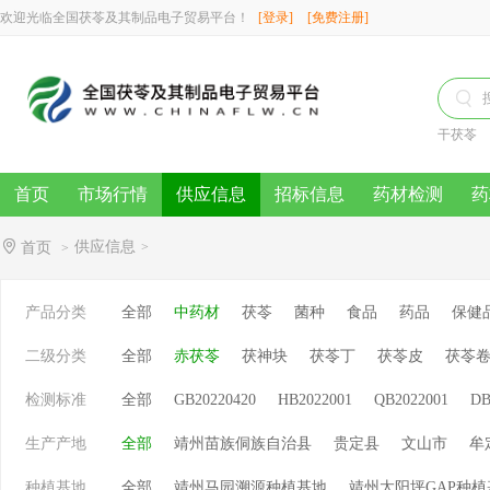
欢迎光临全国茯苓及其制品电子贸易平台！
[登录]
[免费注册]

干茯苓
首页
市场行情
供应信息
招标信息
药材检测
药
供应信息
首页
>
>
产品分类
全部
中药材
茯苓
菌种
食品
药品
保健
二级分类
全部
赤茯苓
茯神块
茯苓丁
茯苓皮
茯苓
检测标准
全部
GB20220420
HB2022001
QB2022001
DB
生产产地
全部
靖州苗族侗族自治县
贵定县
文山市
牟
种植基地
全部
靖州马园溯源种植基地
靖州太阳坪GAP种植