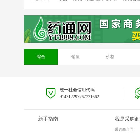
靖州坳上溯源茯苓种植基地
靖州排牙山
安徽大别山种植基地
贵州黎平种植基地
综合
销量
价格
统一社会信用代码
914312297767731662
新手指南
我是采购商
采购商合同