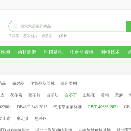

干茯苓
茯苓刨片
赤茯苓
白苓块
材检测
药材溯源
种植基地
中药材资讯
种植技术
药品
保健品
化妆品及器械
其它类别
苓皮
茯苓卷
茯苓片
白苓块
白苓丁
山银花
黄精
天麻
022001
DB43/T 843-2013
代用茶国家标准
GB/T 40636-2021
GB 
文山市
牟定县
思茅区
坪GAP种植基地
湖北九资河种植基地
云南楚雄种植基地
靖州五