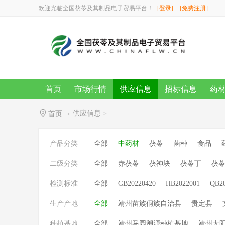
欢迎光临全国茯苓及其制品电子贸易平台！
[登录]
[免费注册]
首页
市场行情
供应信息
招标信息
药
供应信息
首页
>
>
产品分类
全部
中药材
茯苓
菌种
食品
二级分类
全部
赤茯苓
茯神块
茯苓丁
茯
检测标准
全部
GB20220420
HB2022001
QB2
生产产地
全部
靖州苗族侗族自治县
贵定县
种植基地
全部
靖州马园溯源种植基地
靖州太阳