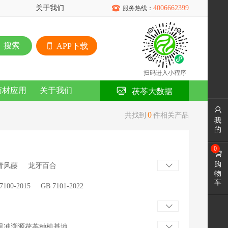
关于我们

4006662399
服务热线：
搜索
APP下载
扫码进入小程序
药材应用
关于我们
茯苓大数据

0
共找到
件相关产品
我
的
0

购
青风藤
龙牙百合

物
车
7100-2015
GB 7101-2022

里冲溯源茯苓种植基地
