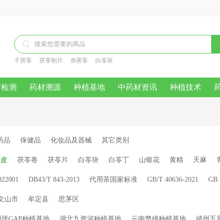

干茯苓
茯苓刨片
赤茯苓
白苓块
材检测
药材溯源
种植基地
中药材资讯
种植技术
药品
保健品
化妆品及器械
其它类别
苓皮
茯苓卷
茯苓片
白苓块
白苓丁
山银花
黄精
天麻
022001
DB43/T 843-2013
代用茶国家标准
GB/T 40636-2021
GB 
文山市
牟定县
思茅区
坪GAP种植基地
湖北九资河种植基地
云南楚雄种植基地
靖州五