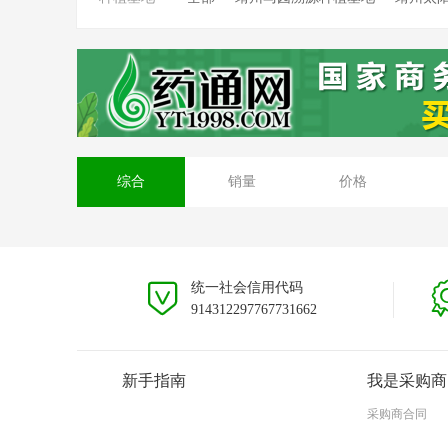
靖州坳上溯源茯苓种植基地
靖州排牙山
安徽大别山种植基地
贵州黎平种植基地
综合
销量
价格
统一社会信用代码
914312297767731662
新手指南
我是采购商
采购商合同