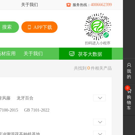
关于我们

4006662399
服务热线：
搜索
APP下载
扫码进入小程序
药材应用
关于我们
茯苓大数据

0
共找到
件相关产品
我
的
0

购
青风藤
龙牙百合

物
车
7100-2015
GB 7101-2022

里冲溯源茯苓种植基地
