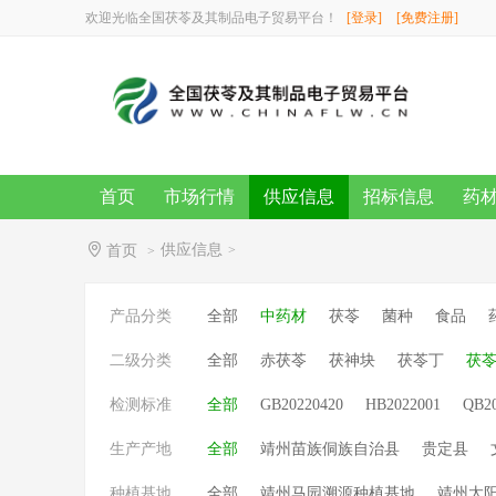
欢迎光临全国茯苓及其制品电子贸易平台！
[登录]
[免费注册]
首页
市场行情
供应信息
招标信息
药
供应信息
首页
>
>
产品分类
全部
中药材
茯苓
菌种
食品
二级分类
全部
赤茯苓
茯神块
茯苓丁
茯
检测标准
全部
GB20220420
HB2022001
QB2
生产产地
全部
靖州苗族侗族自治县
贵定县
种植基地
全部
靖州马园溯源种植基地
靖州太阳