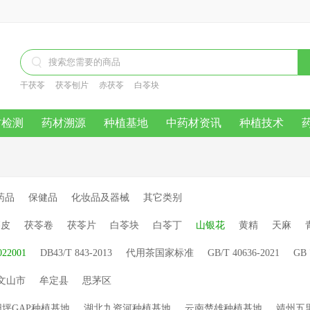

干茯苓
茯苓刨片
赤茯苓
白苓块
材检测
药材溯源
种植基地
中药材资讯
种植技术
药品
保健品
化妆品及器械
其它类别
苓皮
茯苓卷
茯苓片
白苓块
白苓丁
山银花
黄精
天麻
022001
DB43/T 843-2013
代用茶国家标准
GB/T 40636-2021
GB 
文山市
牟定县
思茅区
坪GAP种植基地
湖北九资河种植基地
云南楚雄种植基地
靖州五