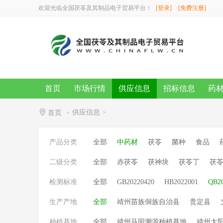
欢迎光临全国茯苓及其制品电子贸易平台！
[登录]
[免费注册]
首页
市场行情
供应信息
招标信息
药
供应信息
首页
>
>
产品分类
全部
中药材
茯苓
菌种
食品
二级分类
全部
赤茯苓
茯神块
茯苓丁
茯
检测标准
全部
GB20220420
HB2022001
QB2
生产产地
全部
靖州苗族侗族自治县
贵定县
种植基地
全部
靖州马园溯源种植基地
靖州太阳