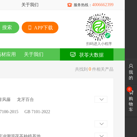
关于我们

4006662399
服务热线：
搜索
APP下载
扫码进入小程序
药材应用
关于我们
茯苓大数据

0
共找到
件相关产品
我
的
0

购
青风藤
龙牙百合

物
车
7100-2015
GB 7101-2022

里冲溯源茯苓种植基地
