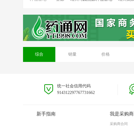
靖州坳上溯源茯苓种植基地
靖州排牙山
安徽大别山种植基地
贵州黎平种植基地
综合
销量
价格
统一社会信用代码
914312297767731662
新手指南
我是采购商
采购商合同