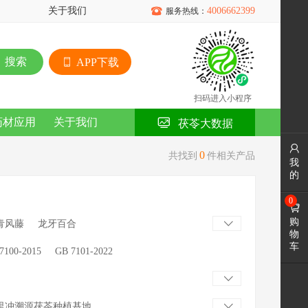
关于我们

4006662399
服务热线：
搜索
APP下载
扫码进入小程序
药材应用
关于我们
茯苓大数据

0
共找到
件相关产品
我
的
0

购
青风藤
龙牙百合

物
车
7100-2015
GB 7101-2022

里冲溯源茯苓种植基地
