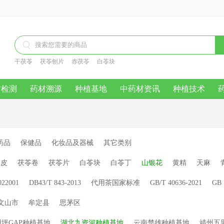

干茯苓
茯苓刨片
赤茯苓
白苓块
材检测
药材溯源
种植基地
中药材资讯
种植技术
药品
保健品
化妆品及器械
其它类别
苓皮
茯苓卷
茯苓片
白苓块
白苓丁
山银花
黄精
天麻
022001
DB43/T 843-2013
代用茶国家标准
GB/T 40636-2021
GB 
文山市
牟定县
思茅区
坪GAP种植基地
湖北九资河种植基地
云南楚雄种植基地
靖州五