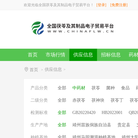
欢迎光临全国茯苓及其制品电子贸易平台！
[登录]
[免费注册]
首页
市场行情
供应信息
招标信息
药
供应信息
首页
>
>
产品分类
全部
中药材
茯苓
菌种
食品
二级分类
全部
赤茯苓
茯神块
茯苓丁
茯
检测标准
全部
GB20220420
HB2022001
QB2
生产产地
全部
靖州苗族侗族自治县
贵定县
种植基地
全部
靖州马园溯源种植基地
靖州太阳