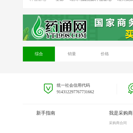
靖州坳上溯源茯苓种植基地
靖州排牙山
安徽大别山种植基地
贵州黎平种植基地
综合
销量
价格
统一社会信用代码
914312297767731662
新手指南
我是采购商
采购商合同