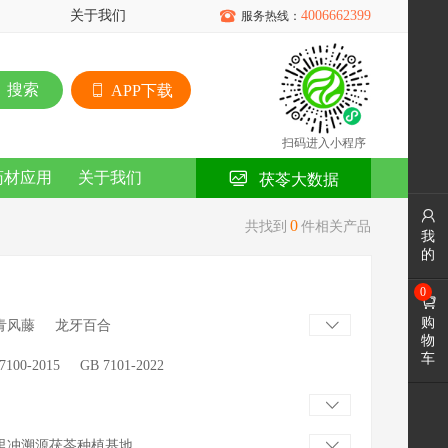
关于我们

4006662399
服务热线：
搜索
APP下载
扫码进入小程序
药材应用
关于我们
茯苓大数据

0
共找到
件相关产品
我
的
0

购
青风藤
龙牙百合

物
车
7100-2015
GB 7101-2022

里冲溯源茯苓种植基地
