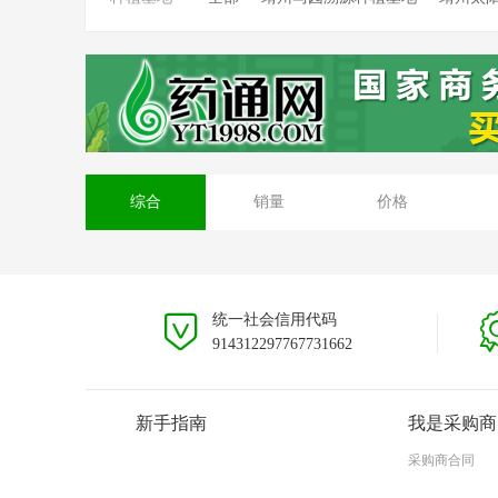
靖州坳上溯源茯苓种植基地
靖州排牙山
安徽大别山种植基地
贵州黎平种植基地
综合
销量
价格
统一社会信用代码
914312297767731662
新手指南
我是采购商
采购商合同