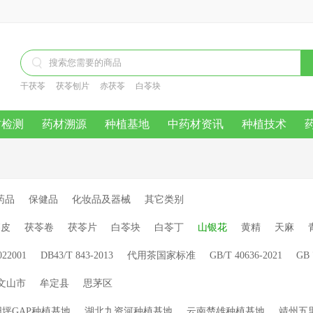

干茯苓
茯苓刨片
赤茯苓
白苓块
材检测
药材溯源
种植基地
中药材资讯
种植技术
药品
保健品
化妆品及器械
其它类别
苓皮
茯苓卷
茯苓片
白苓块
白苓丁
山银花
黄精
天麻
022001
DB43/T 843-2013
代用茶国家标准
GB/T 40636-2021
GB 
文山市
牟定县
思茅区
坪GAP种植基地
湖北九资河种植基地
云南楚雄种植基地
靖州五