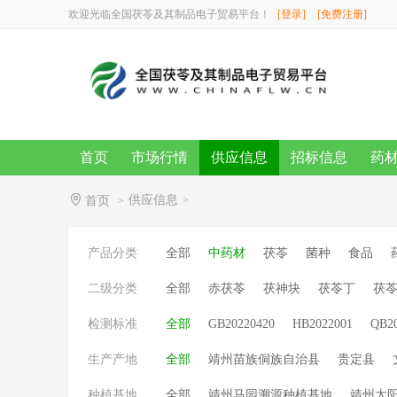
欢迎光临全国茯苓及其制品电子贸易平台！
[登录]
[免费注册]
首页
市场行情
供应信息
招标信息
药
供应信息
首页
>
>
产品分类
全部
中药材
茯苓
菌种
食品
二级分类
全部
赤茯苓
茯神块
茯苓丁
茯
检测标准
全部
GB20220420
HB2022001
QB2
生产产地
全部
靖州苗族侗族自治县
贵定县
种植基地
全部
靖州马园溯源种植基地
靖州太阳